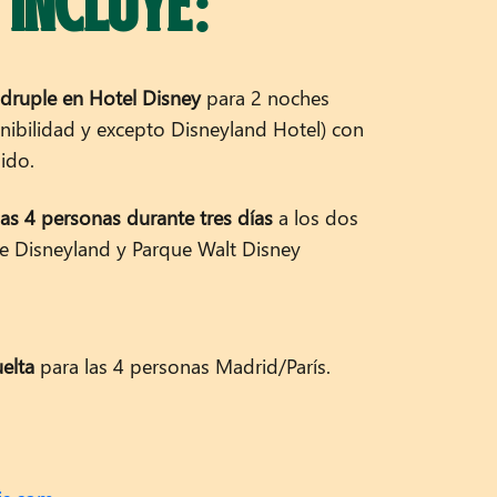
 INCLUYE:
ad completa: email confirmación instantáneo tras sorteo
y transparencia. Todas las promociones TPH Marketing i
druple en Hotel Disney
para 2 noches
/Qualifio), personalización ilimitada código white-labe
onibilidad y excepto Disneyland Hotel) con
ido.
las 4 personas durante tres días
a los dos
e Disneyland y Parque Walt Disney
elta
para las 4 personas Madrid/París.