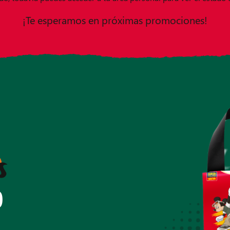
¡Te esperamos en próximas promociones!
026 - TPH Marketing
Marketing, agencia premium de marketing promocional en Barcelona
ltados Verificables
 incremento ventas, 1.472% ROI, 0 fraudes.
Programa Cashback F
ipaciones
procesadas,
99.95% uptime
plataforma Sentra,
45.000+
O
 confianza para sorteos seguros, transparentes y exitosos. Conta