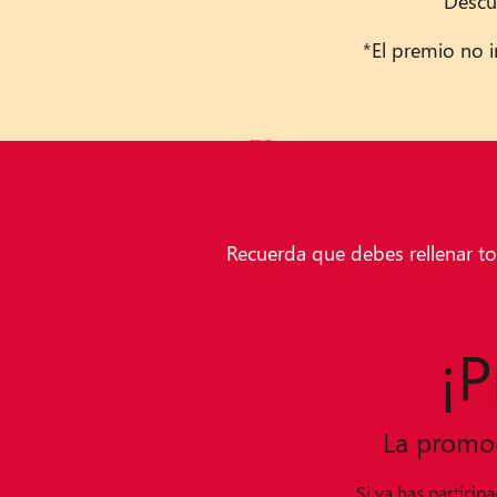
Descu
*El premio no i
Formulario Seguro de Participación
Completa el formulario de participación en este sorteo Disneylan
Recuerda que debes rellenar to
Cada participación es procesada automáticamente por el motor de v
¡P
La promoc
Si ya has particip