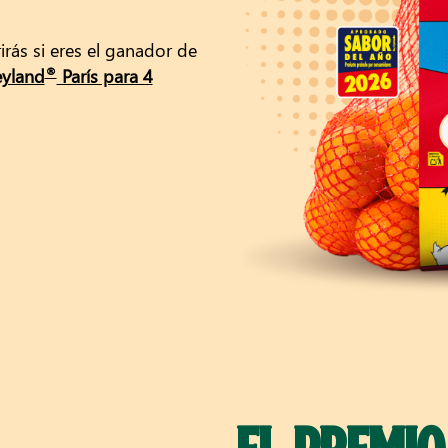
rás si eres el ganador de
®
eyland
París para 4
estión Profesional TPH Marketing