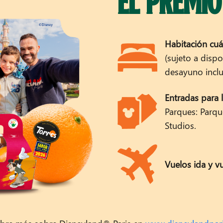
EL PREMIO
d París para 4 personas valorado en 3.500€
con trazabilid
m.org
con fedatario público garantizando imparcialidad 
Habitación cuá
lataforma propietaria Sentra (no dependes de Easypromos
(sujeto a disp
desayuno inclu
Entradas para 
Parques: Parqu
Studios.
Vuelos ida y vu