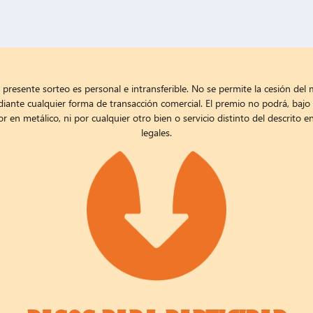
por Sentra - Software Profesional T
as Torres es simple y segura gracias a
Sentra
, el softwa
 presente sorteo es personal e intransferible. No se permite la cesión del
diante cualquier forma de transacción comercial. El premio no podrá, bajo
 verificando elegibilidad, detectando duplicidades por e
or en metálico, ni por cualquier otro bien o servicio distinto del descrito e
legales.