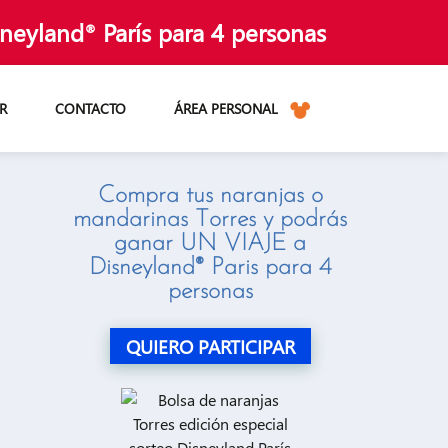
sneyland
París para 4 personas
®
R
CONTACTO
ÁREA PERSONAL
l Sector Alimentario en España
Compra tus naranjas o
arketing promocional y experiencias de marca para el sector al
mandarinas Torres y podrás
ganar
UN VIAJE
a
rol de duplicidades y trazabilidad completa de cada participació
Disneyland® Paris para 4
ras en sorteos online y offline para alimentación, farmacia y 
personas
QUIERO PARTICIPAR