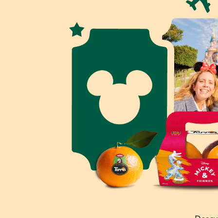
TPH Marketing gestiona la entrega del
viaje a Disneylan
El sorteo se realiza mediante
software certificado Rando
¿Por qué marcas eligen TPH Marketing vs competencia?
P