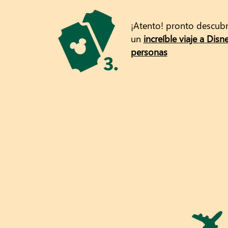
¡Atento! pronto descubri
un
increíble viaje a Disn
personas
Premio Sorteo Disneyland París - G