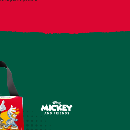
 con cobertura en toda España. Equipo especializado disponible 
armacias 2024-2025
: 7.234 reembolsos, 442% ROI 12 meses, 94.
 fraudes
bloqueados automáticamente.
cta con los expertos en marketing experiencial y activaciones de