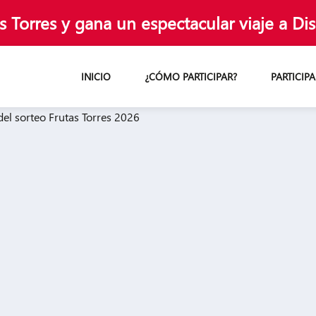
Torres y gana un espectacular viaje a Di
INICIO
¿CÓMO PARTICIPAR?
PARTICIPA
n Marketing Promocional para e
nalmente por TPH Marketing, agencia premium especializada en m
ro y conforme al RGPD, con validación automática de datos, cont
onectan marcas con consumidores, ofreciendo soluciones innovado