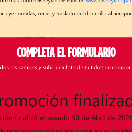
bre más sobre Disneyland® Paris en
www.disneylandpar
ncluye comidas, cenas y traslado del domicilio al aeropue
 - Sistema Sentra TPH Marketing
COMPLETA EL FORMULARIO
d París 2026 con total seguridad.
TPH Marketing
protege tus dat
dos los campos y subir una foto de tu ticket de compra p
alidación Sentra, que verifica la elegibilidad según las bases le
romoción finaliza
ión finalizó el pasado 30 de Abril de 2026
ado, todavía puedes acceder a tu área personal para ver el estado d