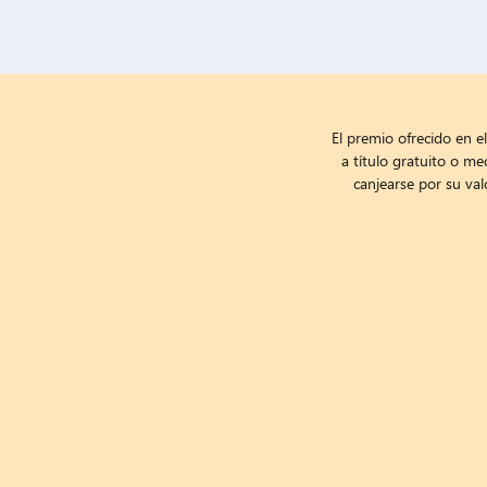
Mecánica de Participación Validada 
La mecánica de este sorteo Disneyland París 2026 de Frut
El premio ofrecido en el
a título gratuito o me
Nuestro sistema
Sentra Engine
procesa cada participación
canjearse por su val